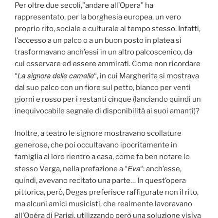
Per oltre due secoli,”andare all’Opera” ha
rappresentato, per la borghesia europea, un vero
proprio rito, sociale e culturale al tempo stesso. Infatti,
l’accesso a un palco o a un buon posto in platea si
trasformavano anch’essi in un altro palcoscenico, da
cui osservare ed essere ammirati. Come non ricordare
La signora delle camelie
“
“, in cui Margherita si mostrava
dal suo palco con un fiore sul petto, bianco per venti
giorni e rosso per i restanti cinque (lanciando quindi un
inequivocabile segnale di disponibilità ai suoi amanti)?
Inoltre, a teatro le signore mostravano scollature
generose, che poi occultavano ipocritamente in
famiglia al loro rientro a casa, come fa ben notare lo
Eva
stesso Verga, nella prefazione a “
“: anch’esse,
quindi, avevano recitato una parte… In quest’opera
pittorica, però, Degas preferisce raffigurate non il rito,
ma alcuni amici musicisti, che realmente lavoravano
all’Opéra di Parigi, utilizzando però una soluzione visiva