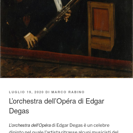
PUBBLICATO
LUGLIO 19, 2020
DI
MARCO RABINO
IL
L’orchestra dell’Opéra di Edgar
Degas
L’orchestra dell’Opéra
di Edgar Degas è un celebre
dipinto nel quale l’artista ritrasse alcuni musicisti del