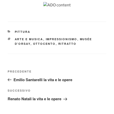
CATEGORIE
PITTURA
TAG
ARTE E MUSICA
,
IMPRESSIONISMO
,
MUSÉE
D'ORSAY
,
OTTOCENTO
,
RITRATTO
Navigazione
Articolo
PRECEDENTE
articoli
precedente:
Emilio Santarelli la vita e le opere
Articolo
SUCCESSIVO
successivo
Renato Natali la vita e le opere